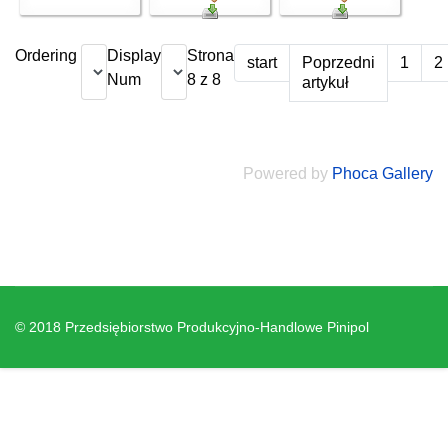
Ordering
Display
Strona
start
Poprzedni
1
2
Num
8 z 8
artykuł
Powered by
Phoca Gallery
© 2018 Przedsiębiorstwo Produkcyjno-Handlowe Pinipol