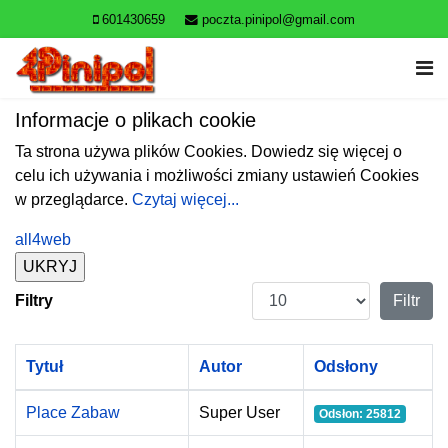
601430659
poczta.pinipol@gmail.com
Informacje o plikach cookie
Ta strona używa plików Cookies. Dowiedz się więcej o
celu ich używania i możliwości zmiany ustawień Cookies
w przeglądarce.
Czytaj więcej...
all4web
Pokaż #
Filtry
Filtr
Tytuł
Autor
Odsłony
Place Zabaw
Super User
Odsłon: 25812