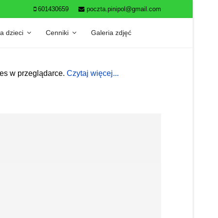
601430659
poczta.pinipol@gmail.com
a dzieci
Cenniki
Galeria zdjęć
ies w przeglądarce.
Czytaj więcej...