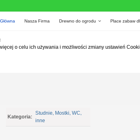
 Główna
Nasza Firma
Drewno do ogrodu
Place zabaw dl
t
więcej o celu ich używania i możliwości zmiany ustawień Cook
Studnie, Mostki, WC,
Kategoria:
inne